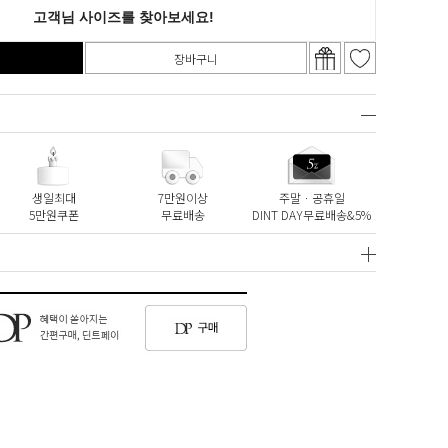
장바구니
생일최대
7만원이상
주말ㆍ공휴일
5만원쿠폰
무료배송
DINT DAY무료배송&5%