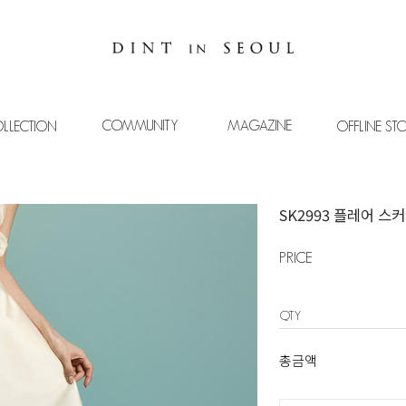
COMMUNITY
MAGAZINE
LLECTION
OFFLINE ST
SK2993 플레어 스
PRICE
QTY
총금액