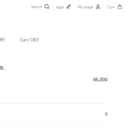
Search
Login
My page
Cart
ORE
Get it DINT
커트
86,000
0