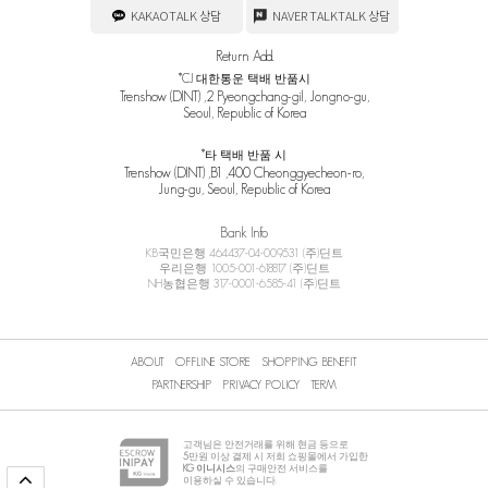
KAKAOTALK 상담
NAVER TALKTALK 상담
Return Add.
*CJ 대한통운 택배 반품시
Trenshow (DINT) ,2 Pyeongchang-gil, Jongno-gu,
Seoul, Republic of Korea
*타 택배 반품 시
Trenshow (DINT) ,B1 ,400 Cheonggyecheon-ro,
Jung-gu, Seoul, Republic of Korea
Bank Info
KB국민은행 464437-04-009531 (주)딘트
우리은행 1005-001-618817 (주)딘트
NH농협은행 317-0001-6585-41 (주)딘트
ABOUT
OFFLINE STORE
SHOPPING BENEFIT
PARTNERSHIP
PRIVACY POLICY
TERM
고객님은 안전거래를 위해 현금 등으로
5
만원 이상 결제 시 저희 쇼핑몰에서 가입한
KG 이니시스
의 구매안전 서비스를
이용하실 수 있습니다.