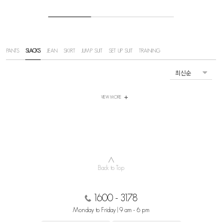
PANTS
SLACKS
JEAN
SKIRT
JUMP SUIT
SET UP SUIT
TRAINING
VIEW MORE
∧
Back to Top
1600 - 3178
Monday to Friday | 9 am - 6 pm