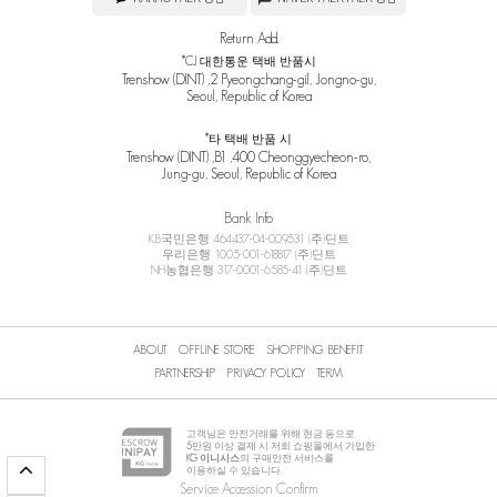
Return Add.
*CJ 대한통운 택배 반품시
Trenshow (DINT) ,2 Pyeongchang-gil, Jongno-gu,
Seoul, Republic of Korea
*타 택배 반품 시
Trenshow (DINT) ,B1 ,400 Cheonggyecheon-ro,
Jung-gu, Seoul, Republic of Korea
Bank Info
KB국민은행 464437-04-009531 (주)딘트
우리은행 1005-001-618817 (주)딘트
NH농협은행 317-0001-6585-41 (주)딘트
ABOUT
OFFLINE STORE
SHOPPING BENEFIT
PARTNERSHIP
PRIVACY POLICY
TERM
고객님은 안전거래를 위해 현금 등으로
5
만원 이상 결제 시 저희 쇼핑몰에서 가입한
KG 이니시스
의 구매안전 서비스를
이용하실 수 있습니다.
Service Accession Confirm