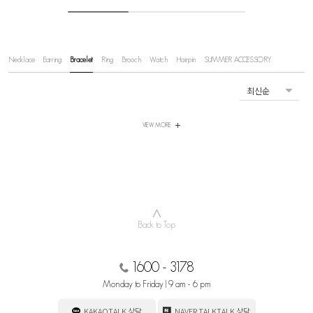
Necklace
Earring
Bracelet
Ring
Brooch
Watch
Hairpin
SUMMER ACCESSORY
VIEW MORE
∧
Back to Top
1600 - 3178
Monday to Friday | 9 am - 6 pm
KAKAOTALK 상담
NAVER TALKTALK 상담