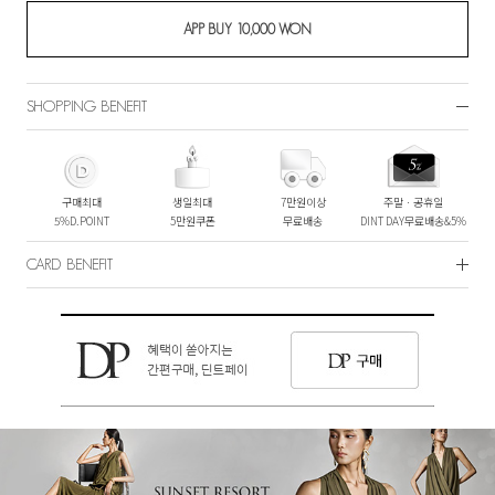
SHOPPING BENEFIT
구매최대
생일최대
7만원이상
주말ㆍ공휴일
5%D.POINT
5만원쿠폰
무료배송
DINT DAY무료배송&5%
CARD BENEFIT