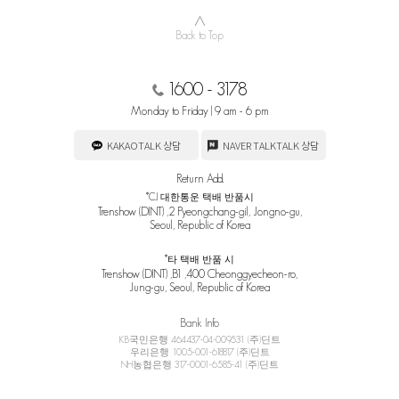
∧
Back to Top
1600 - 3178
Monday to Friday | 9 am - 6 pm
KAKAOTALK 상담
NAVER TALKTALK 상담
Return Add.
*CJ 대한통운 택배 반품시
Trenshow (DINT) ,2 Pyeongchang-gil, Jongno-gu,
Seoul, Republic of Korea
*타 택배 반품 시
Trenshow (DINT) ,B1 ,400 Cheonggyecheon-ro,
Jung-gu, Seoul, Republic of Korea
Bank Info
KB국민은행 464437-04-009531 (주)딘트
우리은행 1005-001-618817 (주)딘트
NH농협은행 317-0001-6585-41 (주)딘트