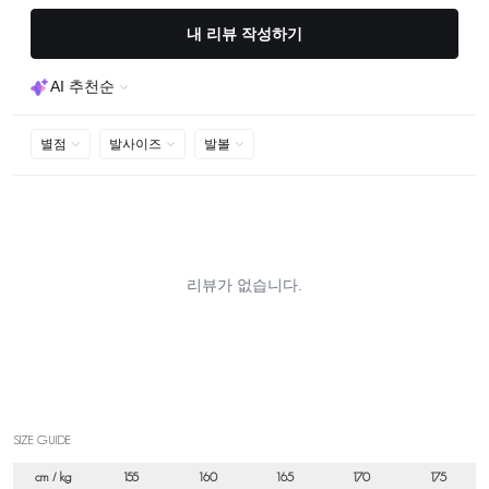
SIZE GUIDE
cm / kg
155
160
165
170
175