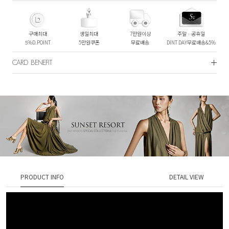
구매최대
생일최대
7만원이상
주말ㆍ공휴일
5%D.POINT
5만원쿠폰
무료배송
DINT DAY무료배송&5%
CARD BENEFIT
PRODUCT INFO
DETAIL VIEW