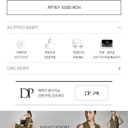
SHOPPING BENEFIT
구매최대
생일최대
7만원이상
주말ㆍ공휴일
5%D.POINT
5만원쿠폰
무료배송
DINT DAY무료배송&5%
CARD BENEFIT