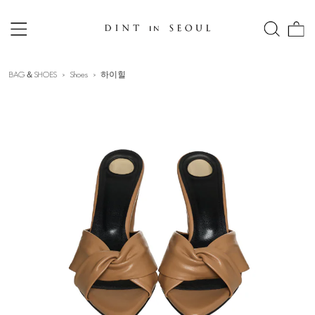
BAG＆SHOES
Shoes
하이힐