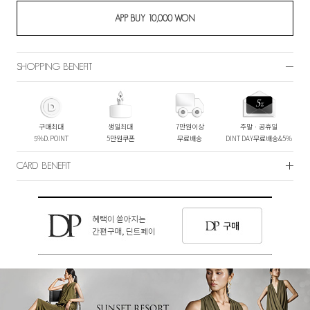
SHOPPING BENEFIT
구매최대
생일최대
7만원이상
주말ㆍ공휴일
5%D.POINT
5만원쿠폰
무료배송
DINT DAY무료배송&5%
CARD BENEFIT