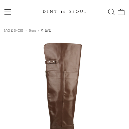
BAG＆SHOES
Shoes
미들힐