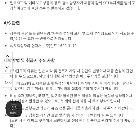
벨트SET 및 기타SET 상품의 경우 검수 담당자가 제품과 함께 SET부자재를 함께 포
장하여 3번에 걸친 검수 후 발송하고 있습니다.
A/S 관련
상품의 불량 또는 원단불량/치수의 부정확 표시 및 소재 부적합으로 인한 사고는 수
리/수선 → 교환 → 반품으로 처리됩니다.
A/S 책임자와 연락처 : (주)딘트 1600-3178
세탁방법 및 취급시 주의사항
(주)딘트의 의류는 일반 세탁 및 건조기 사용 시 원단의 변형이나 제품 손상의 원인
이 될 수 있으므로, 하단에 안내된 세탁 방법을 따라주시기를 권장합니다.
APP
레더와 스웨이드 제품은 소재 특성상 마찰이나 습기에 의해 물 빠짐 현상이 발생할
수 있으니, 밝은 색상의 의류나 가방과의 접촉에 주의해 주시기 바랍니다.
데님 소재(청바지, 코팅 진)및 기타 염색된 짙은 색상의 의류는 특성상 물빠짐이나
이염 현상이 발생할 수 있으므로, 첫 세탁 전과 착용 시 주의 부탁드립니다.
슈즈는 오염 부분만 가볍게 슈즈 전용 클리너를 사용하여 관리해 주시기 바랍니다.
액세서리 및 잡화는 장시간 보관 및 착용 시 변색이나 변형이 될 수 있습니다.
(보관 시 각각 따로 구분해서 보관하시고 전용 관리 제품으로 관리해 주시기 바랍니
다.)