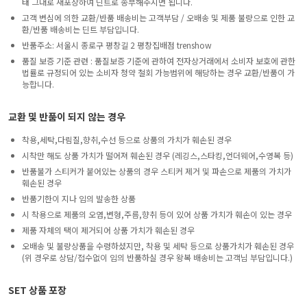
태 그대로 재포장하여 딘트로 송부해주시면 됩니다.
고객 변심에 의한 교환/반품 배송비는 고객부담 / 오배송 및 제품 불량으로 인한 교
환/반품 배송비는 딘트 부담입니다.
반품주소: 서울시 종로구 평창길 2 평창집배점 trenshow
품질 보증 기준 관련 : 품질보증 기준에 관하여 전자상거래에서 소비자 보호에 관한
법률로 규정되어 있는 소비자 청약 철회 가능범위에 해당하는 경우 교환/반품이 가
능합니다.
교환 및 반품이 되지 않는 경우
착용,세탁,다림질,향취,수선 등으로 상품의 가치가 훼손된 경우
시착만 해도 상품 가치가 떨어져 훼손된 경우 (레깅스,스타킹,언더웨어,수영복 등)
반품불가 스티커가 붙어있는 상품의 경우 스티커 제거 및 파손으로 제품의 가치가
훼손된 경우
반품기한이 지나 임의 발송한 상품
시 착용으로 제품의 오염,변형,주름,향취 등이 있어 상품 가치가 훼손이 있는 경우
제품 자체의 택이 제거되어 상품 가치가 훼손된 경우
오배송 및 불량상품을 수령하셨지만, 착용 및 세탁 등으로 상품가치가 훼손된 경우
(위 경우로 상담/접수없이 임의 반품하실 경우 왕복 배송비는 고객님 부담입니다.)
SET 상품 포장