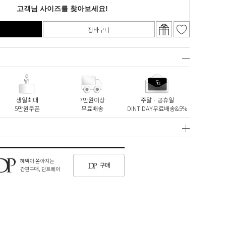
장바구니
생일최대
7만원이상
주말ㆍ공휴일
5만원쿠폰
무료배송
DINT DAY무료배송&5%