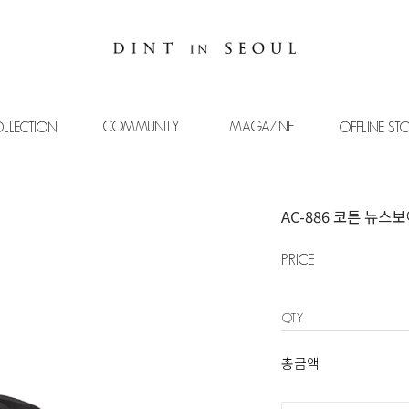
COMMUNITY
MAGAZINE
LLECTION
OFFLINE ST
AC-886 코튼 뉴스보
PRICE
QTY
총금액