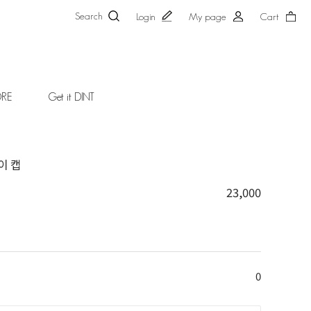
Search
Login
My page
Cart
ORE
Get it DINT
이 캡
23,000
0