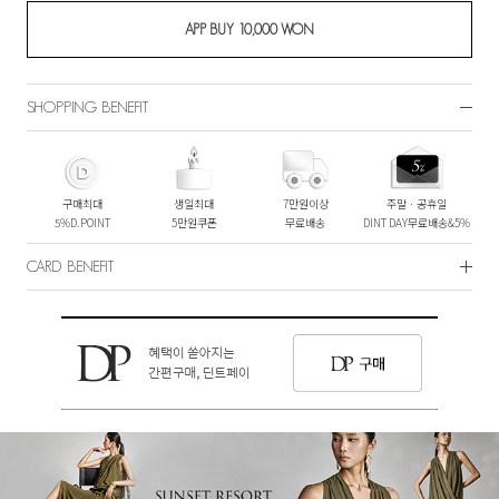
SHOPPING BENEFIT
구매최대
생일최대
7만원이상
주말ㆍ공휴일
5%D.POINT
5만원쿠폰
무료배송
DINT DAY무료배송&5%
CARD BENEFIT