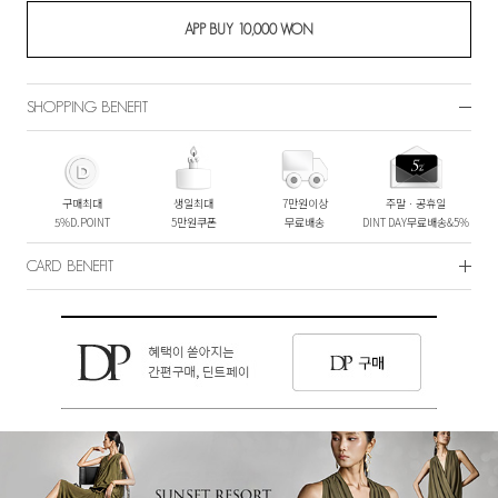
SHOPPING BENEFIT
구매최대
생일최대
7만원이상
주말ㆍ공휴일
5%D.POINT
5만원쿠폰
무료배송
DINT DAY무료배송&5%
CARD BENEFIT