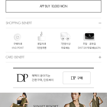
SHOPPING BENEFIT
구매최대
생일최대
7만원이상
주말ㆍ공휴일
5%D.POINT
5만원쿠폰
무료배송
DINT DAY무료배송&5%
CARD BENEFIT