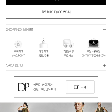
SHOPPING BENEFIT
구매최대
생일최대
7만원이상
주말ㆍ공휴일
5%D.POINT
5만원쿠폰
무료배송
DINT DAY무료배송&5%
CARD BENEFIT