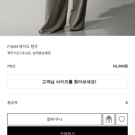
P3884 와이드 팬츠
제작기간 2주소요, 순차발송예정
56,000
원
PRICE
총금액
0
장바구니
구매하기