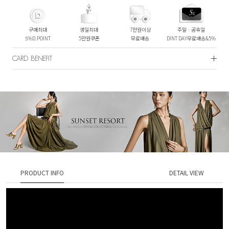
구매최대
생일최대
7만원이상
주말ㆍ공휴일
5%D.POINT
5만원쿠폰
무료배송
DINT DAY무료배송&5%
CARD BENEFIT
PRODUCT INFO
DETAIL VIEW