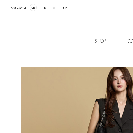
LANGUAGE
KR
EN
JP
CN
SHOP
CO