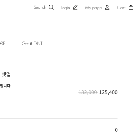
Search
Login
My page
Cart
ORE
Get it DINT
츠 셋업
액입니다.
132,000
125,400
0