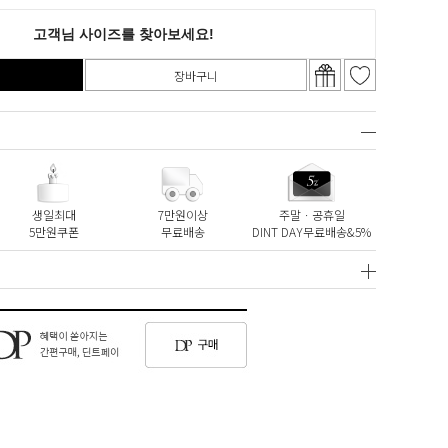
장바구니
생일최대
7만원이상
주말ㆍ공휴일
5만원쿠폰
무료배송
DINT DAY무료배송&5%