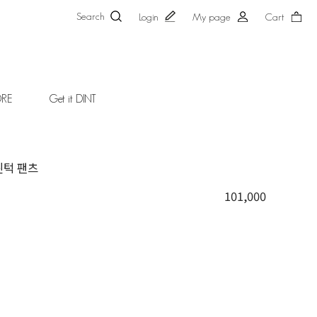
Search
Login
My page
Cart
ORE
Get it DINT
핀턱 팬츠
101,000