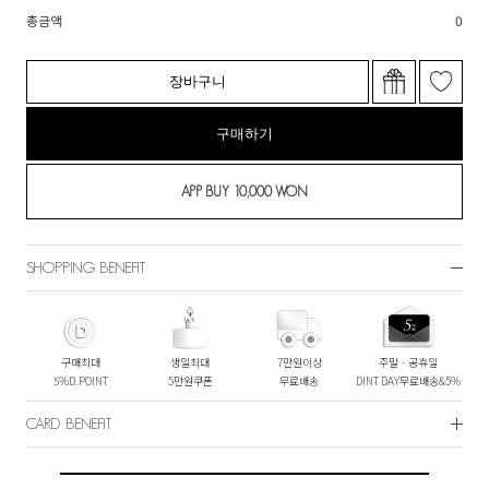
총금액
0
장바구니
구매하기
SHOPPING BENEFIT
구매최대
생일최대
7만원이상
주말ㆍ공휴일
5%D.POINT
5만원쿠폰
무료배송
DINT DAY무료배송&5%
CARD BENEFIT