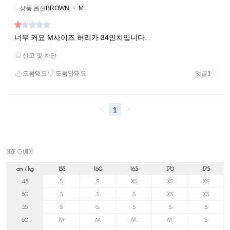
SIZE GUIDE
cm / kg
155
160
165
170
175
45
S
S
XS
XS
XS
50
S
S
S
XS
XS
55
S
S
S
S
S
60
M
M
M
M
S