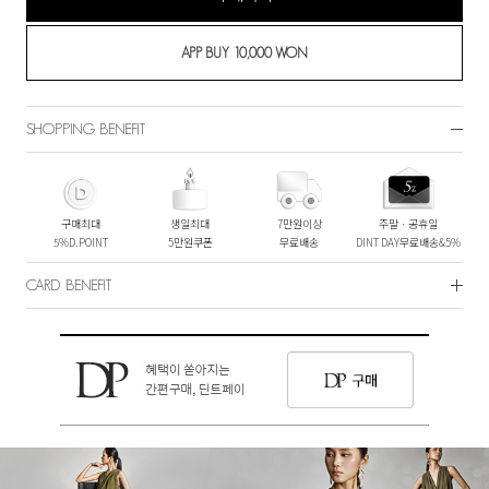
SHOPPING BENEFIT
구매최대
생일최대
7만원이상
주말ㆍ공휴일
5%D.POINT
5만원쿠폰
무료배송
DINT DAY무료배송&5%
CARD BENEFIT