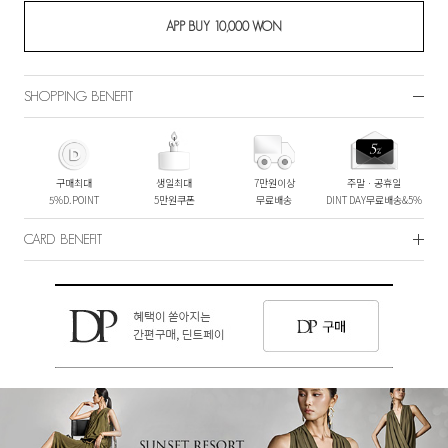
SHOPPING BENEFIT
구매최대
생일최대
7만원이상
주말ㆍ공휴일
5%D.POINT
5만원쿠폰
무료배송
DINT DAY무료배송&5%
CARD BENEFIT