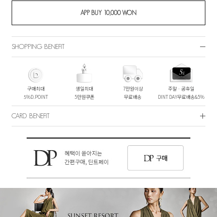
SHOPPING BENEFIT
구매최대
생일최대
7만원이상
주말ㆍ공휴일
5%D.POINT
5만원쿠폰
무료배송
DINT DAY무료배송&5%
CARD BENEFIT