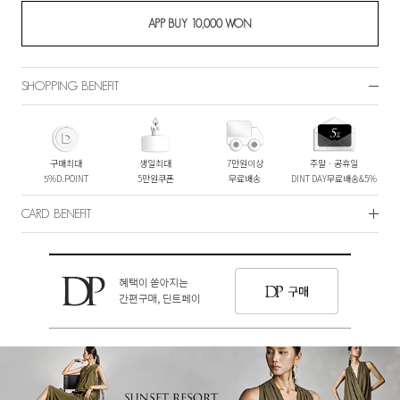
SHOPPING BENEFIT
구매최대
생일최대
7만원이상
주말ㆍ공휴일
5%D.POINT
5만원쿠폰
무료배송
DINT DAY무료배송&5%
CARD BENEFIT