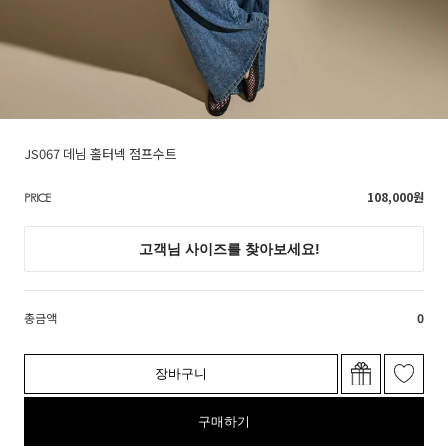
JS067 데님 홀터넥 점프수트
108,000
원
PRICE
총금액
0
장바구니
구매하기