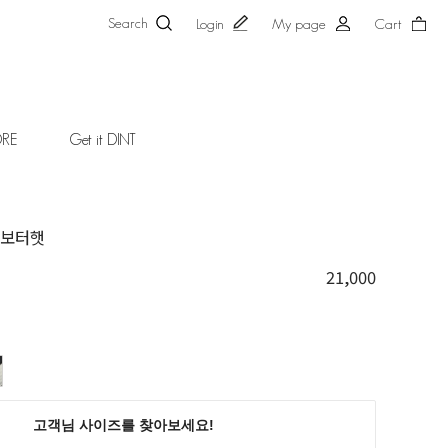
Search
Login
My page
Cart
ORE
Get it DINT
색 보터햇
21,000