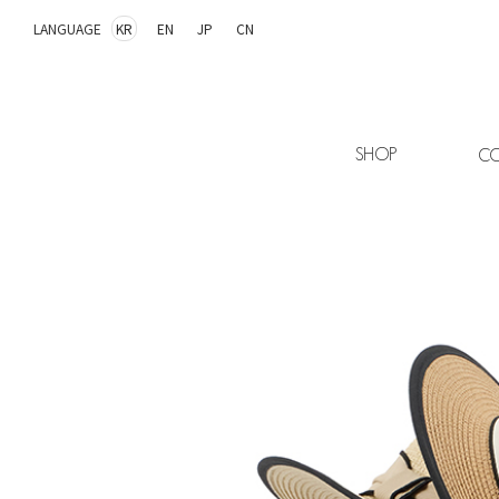
LANGUAGE
KR
EN
JP
CN
SHOP
CO