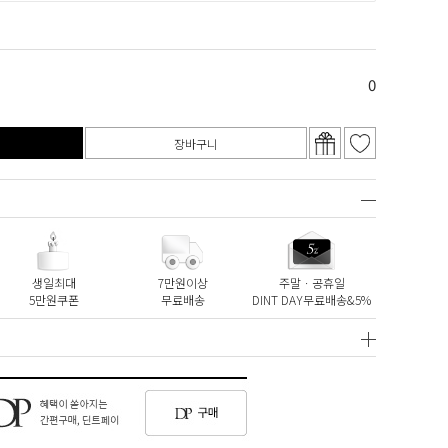
0
장바구니
생일최대
7만원이상
주말ㆍ공휴일
5만원쿠폰
무료배송
DINT DAY무료배송&5%