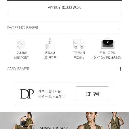
SHOPPING BENEFIT
구매최대
생일최대
7만원이상
주말ㆍ공휴일
5%D.POINT
5만원쿠폰
무료배송
DINT DAY무료배송&5%
CARD BENEFIT