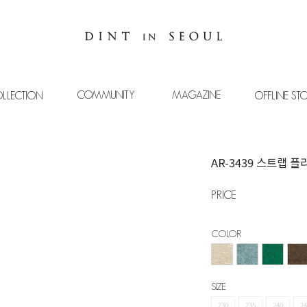
COMMUNITY
MAGAZINE
LLECTION
OFFLINE ST
AR-3439 스트랩 
PRICE
COLOR
SIZE
230
235
240
24