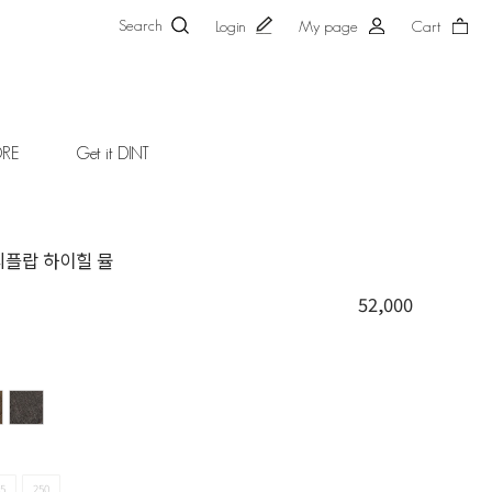
Search
Login
My page
Cart
ORE
Get it DINT
플리플랍 하이힐 뮬
52,000
5
250