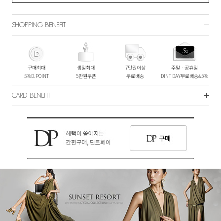
SHOPPING BENEFIT
구매최대
생일최대
7만원이상
주말ㆍ공휴일
5%D.POINT
5만원쿠폰
무료배송
DINT DAY무료배송&5%
CARD BENEFIT