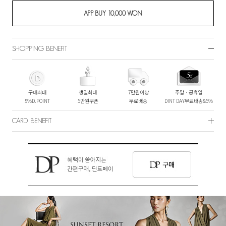
SHOPPING BENEFIT
구매최대
생일최대
7만원이상
주말ㆍ공휴일
5%D.POINT
5만원쿠폰
무료배송
DINT DAY무료배송&5%
CARD BENEFIT