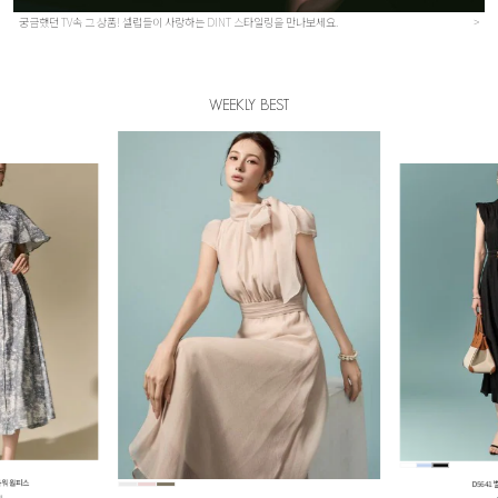
궁금했던 TV속 그 상품! 셀럽들이 사랑하는 DINT 스타일링을 만나보세요.
>
WEEKLY BEST
레어 원피스
B3219
원