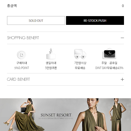
총금액
0
SHOPPING BENEFIT
구매최대
생일최대
7만원이상
주말ㆍ공휴일
5%D.POINT
5만원쿠폰
무료배송
DINT DAY무료배송&5%
CARD BENEFIT