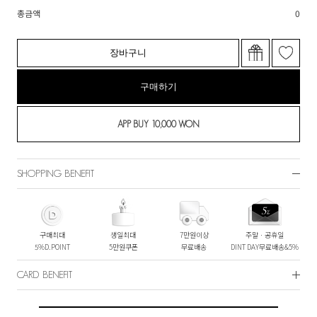
총금액
0
장바구니
구매하기
SHOPPING BENEFIT
구매최대
생일최대
7만원이상
주말ㆍ공휴일
5%D.POINT
5만원쿠폰
무료배송
DINT DAY무료배송&5%
CARD BENEFIT