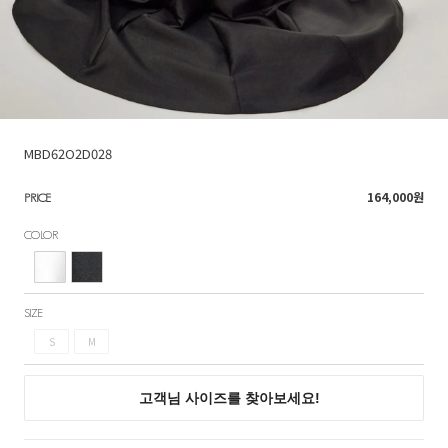
MBD62O2D028
164,000
원
PRICE
COLOR
SIZE
S
M