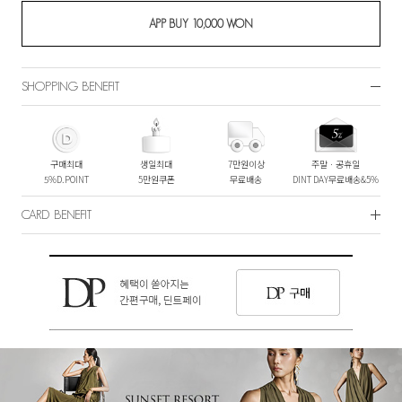
SHOPPING BENEFIT
구매최대
생일최대
7만원이상
주말ㆍ공휴일
5%D.POINT
5만원쿠폰
무료배송
DINT DAY무료배송&5%
CARD BENEFIT