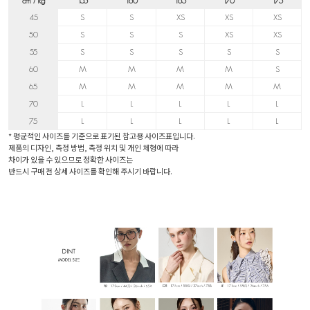
cm / kg
155
160
165
170
175
45
S
S
XS
XS
XS
50
S
S
S
XS
XS
55
S
S
S
S
S
60
M
M
M
M
S
65
M
M
M
M
M
70
L
L
L
L
L
75
L
L
L
L
L
* 평균적인 사이즈를 기준으로 표기된 참고용 사이즈표입니다.
제품의 디자인, 측정 방법, 측정 위치 및 개인 체형에 따라
차이가 있을 수 있으므로 정확한 사이즈는
반드시 구매 전 상세 사이즈를 확인해 주시기 바랍니다.