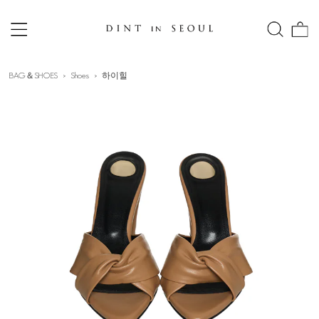
BAG＆SHOES
Shoes
하이힐