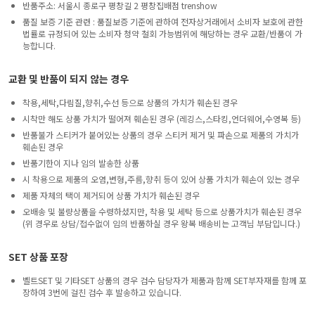
반품주소: 서울시 종로구 평창길 2 평창집배점 trenshow
품질 보증 기준 관련 : 품질보증 기준에 관하여 전자상거래에서 소비자 보호에 관한
법률로 규정되어 있는 소비자 청약 철회 가능범위에 해당하는 경우 교환/반품이 가
능합니다.
교환 및 반품이 되지 않는 경우
착용,세탁,다림질,향취,수선 등으로 상품의 가치가 훼손된 경우
시착만 해도 상품 가치가 떨어져 훼손된 경우 (레깅스,스타킹,언더웨어,수영복 등)
반품불가 스티커가 붙어있는 상품의 경우 스티커 제거 및 파손으로 제품의 가치가
훼손된 경우
반품기한이 지나 임의 발송한 상품
시 착용으로 제품의 오염,변형,주름,향취 등이 있어 상품 가치가 훼손이 있는 경우
제품 자체의 택이 제거되어 상품 가치가 훼손된 경우
오배송 및 불량상품을 수령하셨지만, 착용 및 세탁 등으로 상품가치가 훼손된 경우
(위 경우로 상담/접수없이 임의 반품하실 경우 왕복 배송비는 고객님 부담입니다.)
SET 상품 포장
벨트SET 및 기타SET 상품의 경우 검수 담당자가 제품과 함께 SET부자재를 함께 포
장하여 3번에 걸친 검수 후 발송하고 있습니다.