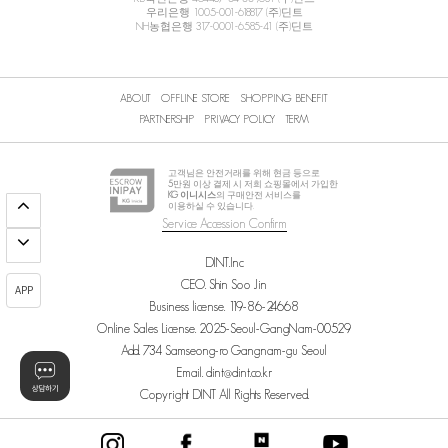
우리은행 1005-001-618817 (주)딘트
NH농협은행 317-0001-6585-41 (주)딘트
ABOUT
OFFLINE STORE
SHOPPING BENEFIT
PARTNERSHIP
PRIVACY POLICY
TERM
고객님은 안전거래를 위해 현금 등으로
5
만원 이상 결제 시 저희 쇼핑몰에서 가입한
KG 이니시스
의 구매안전 서비스를
이용하실 수 있습니다.
Service Accession Confirm
DINT.Inc
CEO. Shin Soo Jin
APP
Business license. 119-86-24668
Online Sales License. 2025-Seoul-GangNam-00529
Add. 734 Samseong-ro Gangnam-gu Seoul
Email. dint@dint.co.kr
Copyright DINT All Rights Reserved.