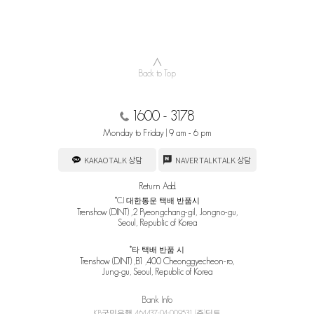
∧
Back to Top
1600 - 3178
Monday to Friday | 9 am - 6 pm
KAKAOTALK 상담
NAVER TALKTALK 상담
Return Add.
*CJ 대한통운 택배 반품시
Trenshow (DINT) ,2 Pyeongchang-gil, Jongno-gu,
Seoul, Republic of Korea
*타 택배 반품 시
Trenshow (DINT) ,B1 ,400 Cheonggyecheon-ro,
Jung-gu, Seoul, Republic of Korea
Bank Info
KB국민은행 464437-04-009531 (주)딘트