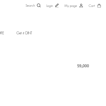
Search
Login
My page
Cart
ORE
Get it DINT
59,000