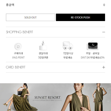
총금액
0
SHOPPING BENEFIT
구매최대
생일최대
7만원이상
주말ㆍ공휴일
5%D.POINT
5만원쿠폰
무료배송
DINT DAY무료배송&5%
CARD BENEFIT