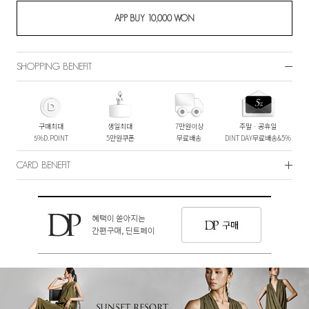
SHOPPING BENEFIT
구매최대
생일최대
7만원이상
주말ㆍ공휴일
5%D.POINT
5만원쿠폰
무료배송
DINT DAY무료배송&5%
CARD BENEFIT