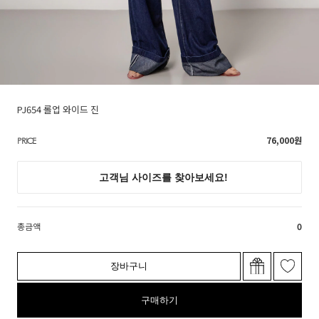
PJ654 롤업 와이드 진
76,000
원
PRICE
총금액
0
장바구니
구매하기