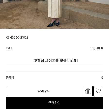
KSH52O2JK013
670,000
원
PRICE
총금액
0
장바구니
구매하기