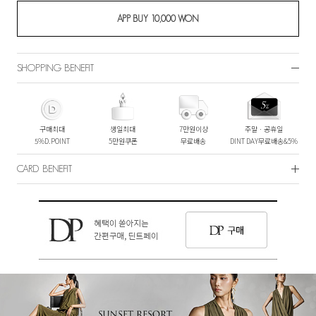
SHOPPING BENEFIT
구매최대
생일최대
7만원이상
주말ㆍ공휴일
5%D.POINT
5만원쿠폰
무료배송
DINT DAY무료배송&5%
CARD BENEFIT