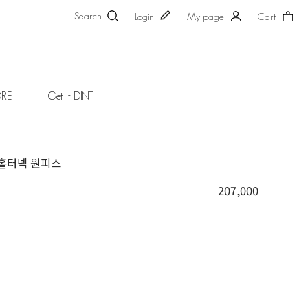
Search
Login
My page
Cart
ORE
Get it DINT
 홀터넥 원피스
207,000