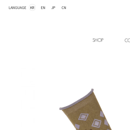
LANGUAGE
KR
EN
JP
CN
SHOP
CO