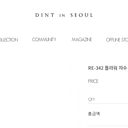
COMMUNITY
MAGAZINE
LLECTION
OFFLINE ST
RE-342 플라워 자수
PRICE
QTY
총금액