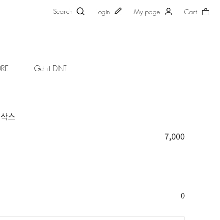
Search
Login
My page
Cart
ORE
Get it DINT
 삭스
7,000
0