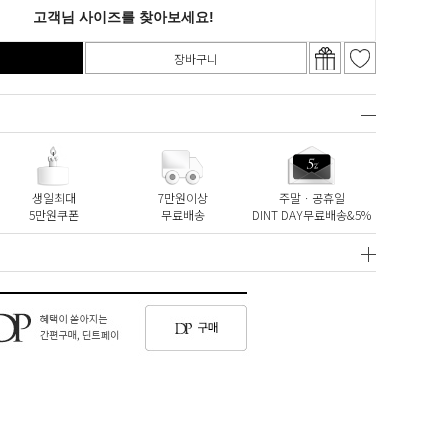
장바구니
생일최대
7만원이상
주말ㆍ공휴일
5만원쿠폰
무료배송
DINT DAY무료배송&5%