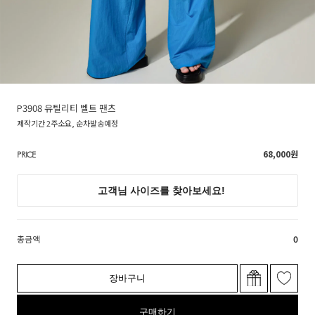
P3908 유틸리티 벨트 팬츠
제작기간 2주소요, 순차발송예정
68,000
원
PRICE
총금액
0
장바구니
구매하기