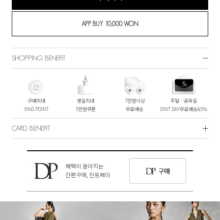
SHOPPING BENEFIT
구매최대
생일최대
7만원이상
주말ㆍ공휴일
5%D.POINT
5만원쿠폰
무료배송
DINT DAY무료배송&5%
CARD BENEFIT