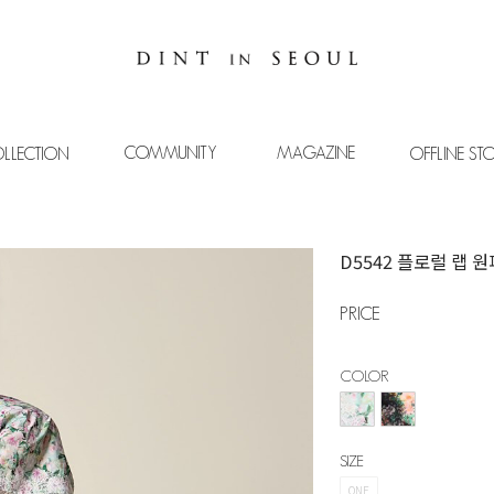
COMMUNITY
MAGAZINE
LLECTION
OFFLINE ST
D5542 플로럴 랩 
PRICE
COLOR
SIZE
ONE