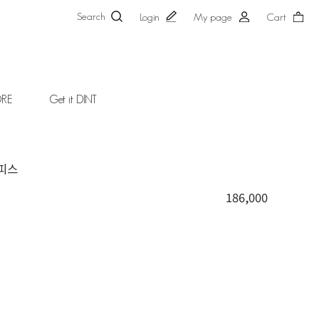
Search
Login
My page
Cart
ORE
Get it DINT
원피스
186,000