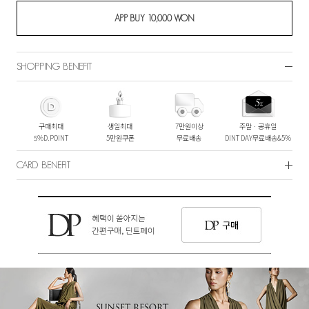
SHOPPING BENEFIT
구매최대
생일최대
7만원이상
주말ㆍ공휴일
5%D.POINT
5만원쿠폰
무료배송
DINT DAY무료배송&5%
CARD BENEFIT