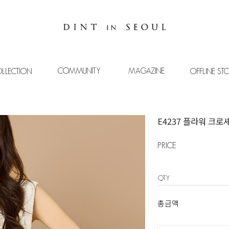
COMMUNITY
MAGAZINE
LLECTION
OFFLINE ST
E4237 플라워 크로
PRICE
QTY
총금액