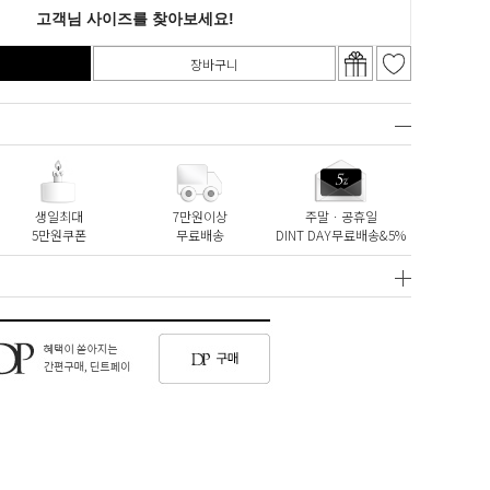
장바구니
생일최대
7만원이상
주말ㆍ공휴일
5만원쿠폰
무료배송
DINT DAY무료배송&5%