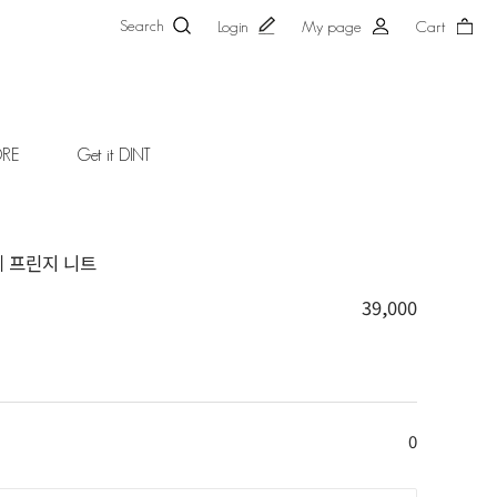
Search
Login
My page
Cart
ORE
Get it DINT
셰 프린지 니트
39,000
0