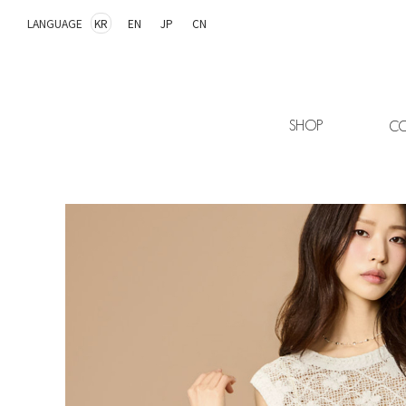
LANGUAGE
KR
EN
JP
CN
SHOP
CO