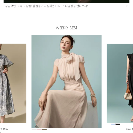
궁금했던 TV속 그 상품! 셀럽들이 사랑하는 DINT 스타일링을 만나보세요.
>
WEEKLY BEST
레어 원피스
B3219
원