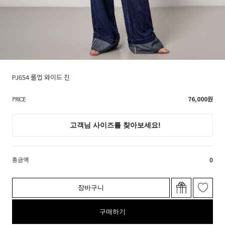
PJ654 롤업 와이드 진
76,000
원
PRICE
총금액
0
장바구니
구매하기