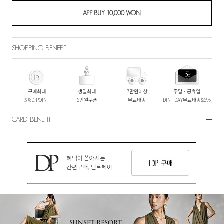
SHOPPING BENEFIT
구매최대
생일최대
7만원이상
주말ㆍ공휴일
5%D.POINT
5만원쿠폰
무료배송
DINT DAY무료배송&5%
CARD BENEFIT