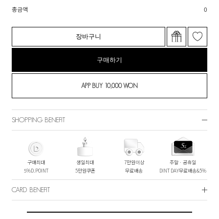
총금액
0
장바구니
구매하기
SHOPPING BENEFIT
구매최대
생일최대
7만원이상
주말ㆍ공휴일
5%D.POINT
5만원쿠폰
무료배송
DINT DAY무료배송&5%
CARD BENEFIT