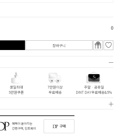
0
장바구니
생일최대
7만원이상
주말ㆍ공휴일
5만원쿠폰
무료배송
DINT DAY무료배송&5%