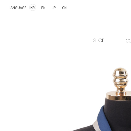
LANGUAGE
KR
EN
JP
CN
SHOP
CO