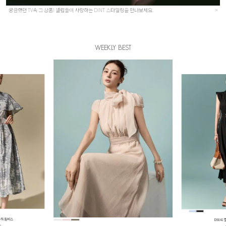
궁금했던 TV속 그 상품! 셀럽들이 사랑하는 DINT 스타일링을 만나보세요.
>
WEEKLY BEST
레어 원피스
B3219
원