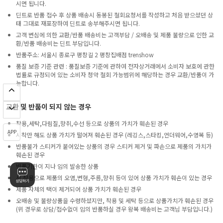
시면 됩니다.
딘트로 반품 접수 후 상품 배송시 동봉된 철회요청서를 작성하고 처음 받으셨던 상
태 그대로 재포장하여 딘트로 송부해주시면 됩니다.
고객 변심에 의한 교환/반품 배송비는 고객부담 / 오배송 및 제품 불량으로 인한 교
환/반품 배송비는 딘트 부담입니다.
반품주소: 서울시 종로구 평창길 2 평창집배점 trenshow
품질 보증 기준 관련 : 품질보증 기준에 관하여 전자상거래에서 소비자 보호에 관한
법률로 규정되어 있는 소비자 청약 철회 가능범위에 해당하는 경우 교환/반품이 가
능합니다.
교환 및 반품이 되지 않는 경우
착용,세탁,다림질,향취,수선 등으로 상품의 가치가 훼손된 경우
APP
시착만 해도 상품 가치가 떨어져 훼손된 경우 (레깅스,스타킹,언더웨어,수영복 등)
반품불가 스티커가 붙어있는 상품의 경우 스티커 제거 및 파손으로 제품의 가치가
훼손된 경우
반품기한이 지나 임의 발송한 상품
시 착용으로 제품의 오염,변형,주름,향취 등이 있어 상품 가치가 훼손이 있는 경우
제품 자체의 택이 제거되어 상품 가치가 훼손된 경우
오배송 및 불량상품을 수령하셨지만, 착용 및 세탁 등으로 상품가치가 훼손된 경우
(위 경우로 상담/접수없이 임의 반품하실 경우 왕복 배송비는 고객님 부담입니다.)