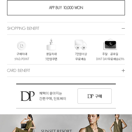
SHOPPING BENEFIT
구매최대
생일최대
7만원이상
주말ㆍ공휴일
5%D.POINT
5만원쿠폰
무료배송
DINT DAY무료배송&5%
CARD BENEFIT