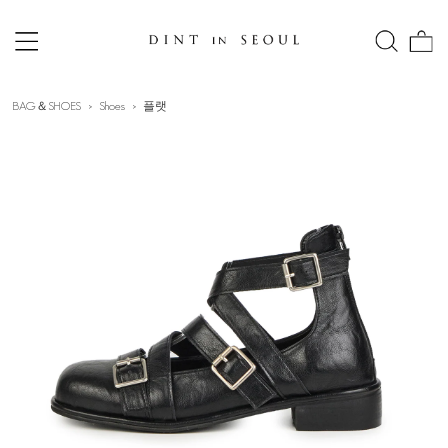
BAG＆SHOES
Shoes
플랫