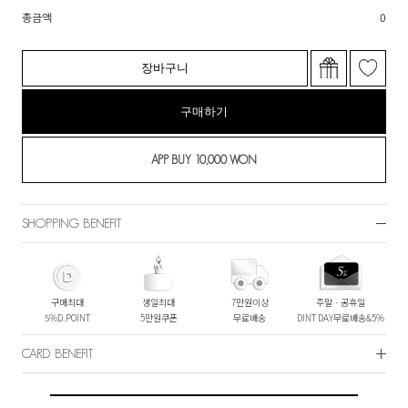
총금액
0
장바구니
구매하기
SHOPPING BENEFIT
구매최대
생일최대
7만원이상
주말ㆍ공휴일
5%D.POINT
5만원쿠폰
무료배송
DINT DAY무료배송&5%
CARD BENEFIT