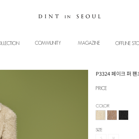
COMMUNITY
MAGAZINE
LLECTION
OFFLINE ST
P3324 페이크 퍼 팬
PRICE
COLOR
SIZE
S
M