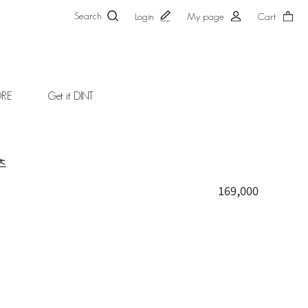
Search
Login
My page
Cart
ORE
Get it DINT
츠
169,000