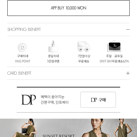
SHOPPING BENEFIT
구매최대
생일최대
7만원이상
주말ㆍ공휴일
5%D.POINT
5만원쿠폰
무료배송
DINT DAY무료배송&5%
CARD BENEFIT